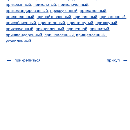
прикованный
,
приколотый
,
приколоченный
,
прикомандированный
,
прикрученный
,
прилаженный
,
прилепленный
,
принайтовленный
,
припаянный
,
присаженный
,
присобаченный
,
пристеганный
,
пристегнутый
,
приткнутый
,
прихваченный
,
прицепленный
,
прицепной
,
пришитый
,
пришпандоренный
,
пришпиленный
,
прищепленный
,
укрепленный
прикрепиться
прикуп