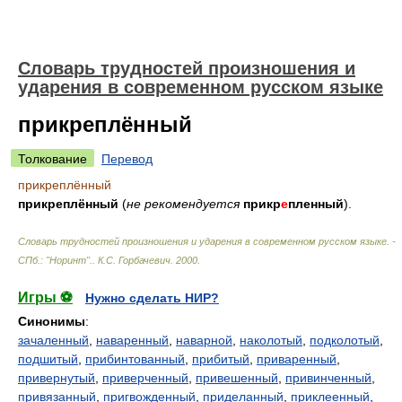
Словарь трудностей произношения и
ударения в современном русском языке
прикреплённый
Толкование
Перевод
прикреплённый
прикреплённый
(
не рекомендуется
прикр
е
пленный
).
Словарь трудностей произношения и ударения в современном русском языке. -
СПб.: "Норинт".
.
К.С. Горбачевич
.
2000
.
Игры ⚽
Нужно сделать НИР?
Синонимы
:
зачаленный
,
наваренный
,
наварной
,
наколотый
,
подколотый
,
подшитый
,
прибинтованный
,
прибитый
,
приваренный
,
привернутый
,
приверченный
,
привешенный
,
привинченный
,
привязанный
,
пригвожденный
,
приделанный
,
приклеенный
,