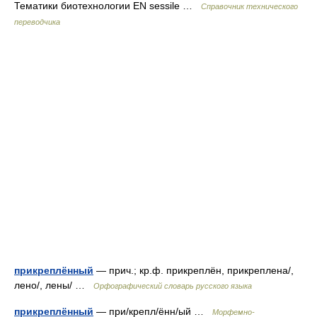
Тематики биотехнологии EN sessile …
Справочник технического
переводчика
прикреплённый
— прич.; кр.ф. прикреплён, прикреплена/,
лено/, лены/ …
Орфографический словарь русского языка
прикреплённый
— при/крепл/ённ/ый …
Морфемно-