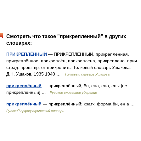
Смотреть что такое "прикреплённый" в других
словарях:
ПРИКРЕПЛЁННЫЙ
— ПРИКРЕПЛЁННЫЙ, прикреплённая,
прикреплённое; прикреплён, прикреплена, прикреплено. прич.
страд. прош. вр. от прикрепить. Толковый словарь Ушакова.
Д.Н. Ушаков. 1935 1940 …
Толковый словарь Ушакова
прикреплённый
— прикреплённый, ён, ена, ено, ены [не
прикрепленный] …
Русское словесное ударение
прикреплённый
— прикреплённый; кратк. форма ён, ен а …
Русский орфографический словарь